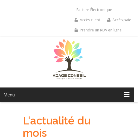
Facture Électronique
Accès client
Accès paie
Prendre un RDV en ligne
Menu
L'actualité du
mois