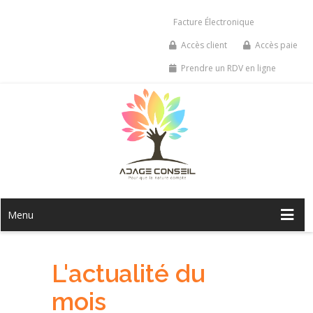
Facture Électronique
Accès client
Accès paie
Prendre un RDV en ligne
Menu
L'actualité du
mois