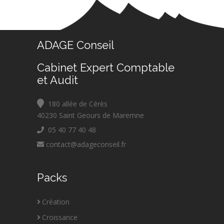
ADAGE Conseil
Cabinet Expert Comptable
et Audit
180 allée de Cérès
40230 Saint Geours de Maremne
05 40 77 40 48
contact@adageconseil.fr
Packs
Création
Croissance