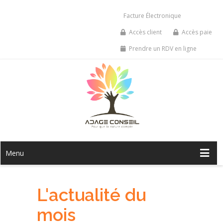
Facture Électronique
Accès client
Accès paie
Prendre un RDV en ligne
Menu
L'actualité du
mois