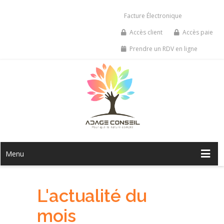
Facture Électronique
Accès client
Accès paie
Prendre un RDV en ligne
Menu
L'actualité du
mois