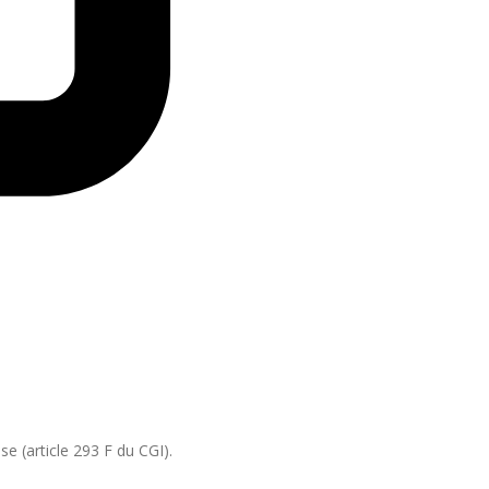
se (article 293 F du CGI).