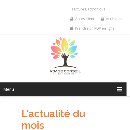
Facture Électronique
Accès client
Accès paie
Prendre un RDV en ligne
Menu
L'actualité du
mois