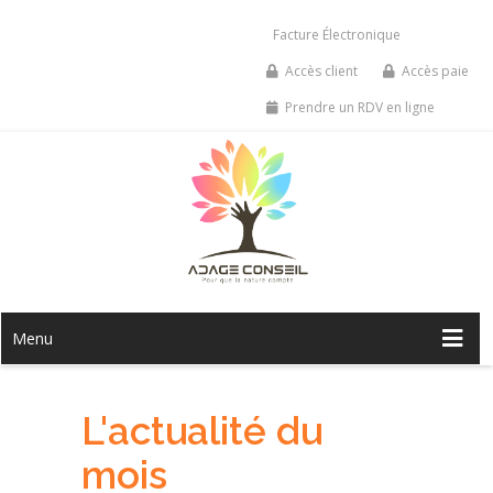
Facture Électronique
Accès client
Accès paie
Prendre un RDV en ligne
Menu
L'actualité du
mois