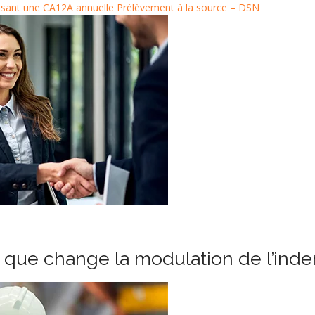
posant une CA12A annuelle
Prélèvement à la source – DSN
e que change la modulation de l’in