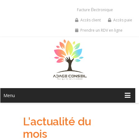
Facture Électronique
Accès client
Accès paie
Prendre un RDV en ligne
Menu
L'actualité du
mois