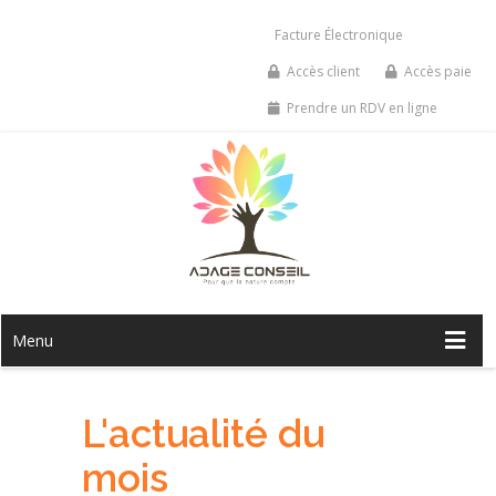
Facture Électronique
Accès client
Accès paie
Prendre un RDV en ligne
Menu
L'actualité du
mois