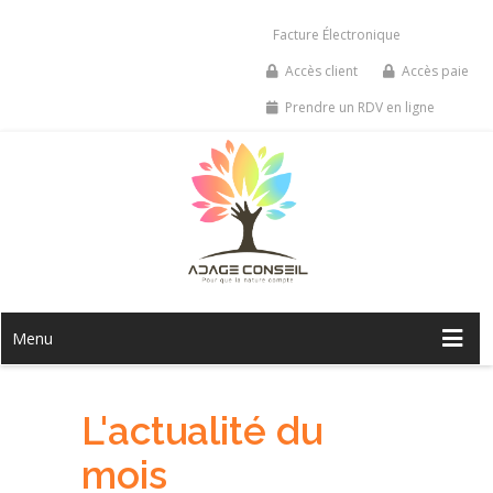
Facture Électronique
Accès client
Accès paie
Prendre un RDV en ligne
Menu
L'actualité du
mois