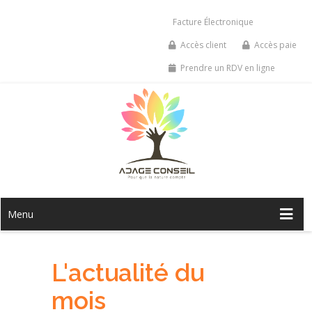
Facture Électronique
Accès client
Accès paie
Prendre un RDV en ligne
Menu
L'actualité du
mois