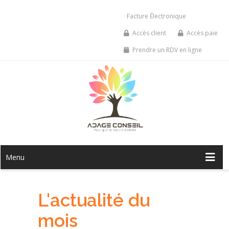
Facture Électronique
Accès client
Accès paie
Prendre un RDV en ligne
Menu
L'actualité du
mois