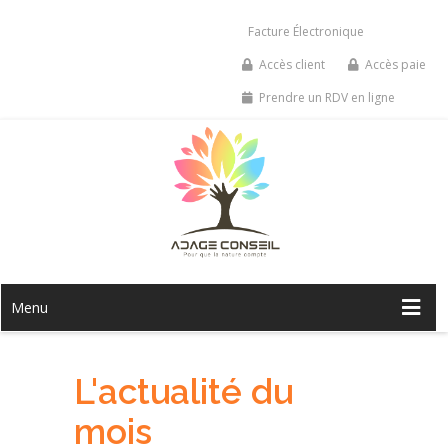
Facture Électronique
Accès client
Accès paie
Prendre un RDV en ligne
Menu
L'actualité du
mois