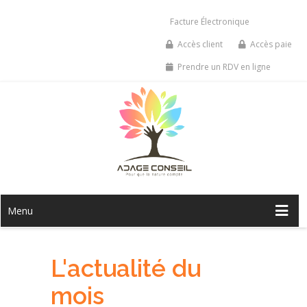
Facture Électronique
Accès client
Accès paie
Prendre un RDV en ligne
Menu
L'actualité du
mois