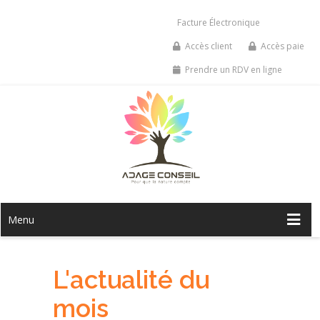
Facture Électronique
Accès client
Accès paie
Prendre un RDV en ligne
Menu
L'actualité du
mois