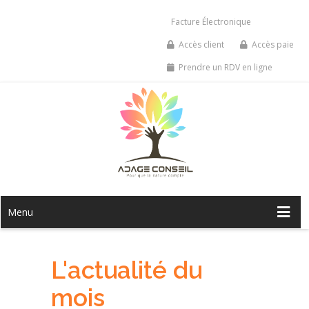
Facture Électronique
Accès client
Accès paie
Prendre un RDV en ligne
Menu
L'actualité du
mois