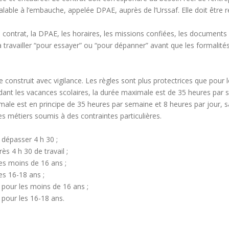
lable à l’embauche, appelée DPAE, auprès de l’Urssaf. Elle doit être ré
le contrat, la DPAE, les horaires, les missions confiées, les documents 
availler “pour essayer” ou “pour dépanner” avant que les formalités so
 construit avec vigilance. Les règles sont plus protectrices que pour le
nt les vacances scolaires, la durée maximale est de 35 heures par s
male est en principe de 35 heures par semaine et 8 heures par jour, 
es métiers soumis à des contraintes particulières.
 dépasser 4 h 30 ;
s 4 h 30 de travail ;
les moins de 16 ans ;
es 16-18 ans ;
 h pour les moins de 16 ans ;
h pour les 16-18 ans.