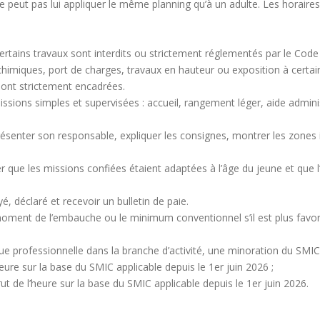
peut pas lui appliquer le même planning qu’à un adulte. Les horaires d
ertains travaux sont interdits ou strictement réglementés par le Code d
himiques, port de charges, travaux en hauteur ou exposition à certain
sont strictement encadrées.
missions simples et supervisées : accueil, rangement léger, aide admini
présenter son responsable, expliquer les consignes, montrer les zones int
r que les missions confiées étaient adaptées à l’âge du jeune et que l
é, déclaré et recevoir un bulletin de paie.
ment de l’embauche ou le minimum conventionnel s’il est plus favorab
e professionnelle dans la branche d’activité, une minoration du SMIC 
eure sur la base du SMIC applicable depuis le 1er juin 2026 ;
t de l’heure sur la base du SMIC applicable depuis le 1er juin 2026.