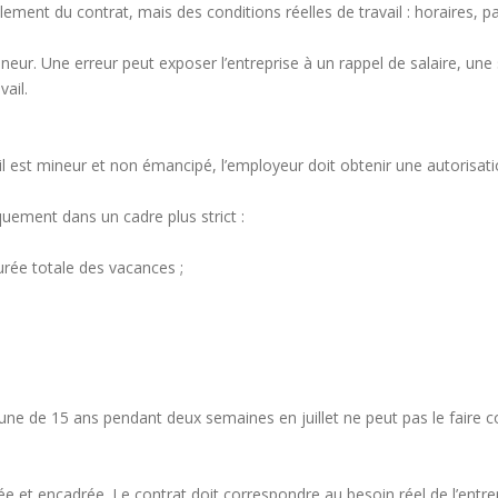
ulement du contrat, mais des conditions réelles de travail : horaires,
neur. Une erreur peut exposer l’entreprise à un rappel de salaire, une 
ail.
 S’il est mineur et non émancipé, l’employeur doit obtenir une autorisa
quement dans un cadre plus strict :
urée totale des vacances ;
 de 15 ans pendant deux semaines en juillet ne peut pas le faire c
 et encadrée. Le contrat doit correspondre au besoin réel de l’entrep