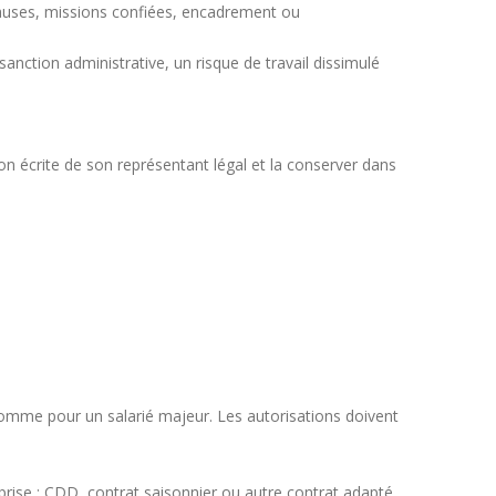
 pauses, missions confiées, encadrement ou
sanction administrative, un risque de travail dissimulé
tion écrite de son représentant légal et la conserver dans
omme pour un salarié majeur. Les autorisations doivent
rise : CDD, contrat saisonnier ou autre contrat adapté.