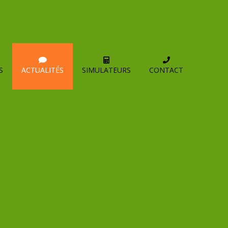
Accès client
Accès paie
Prendre un RDV en ligne
S
ACTUALITÉS
SIMULATEURS
CONTACT