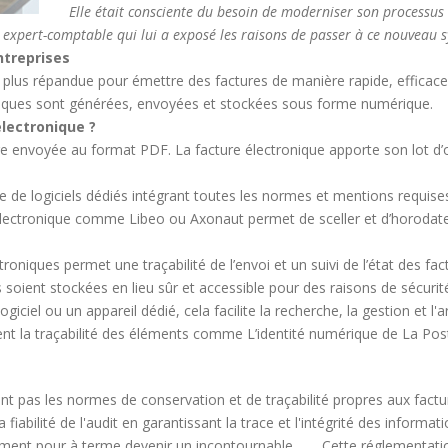
Elle était consciente du besoin de moderniser son processus 
son expert-comptable qui lui a exposé les raisons de passer à ce nouveau 
entreprises
 plus répandue pour émettre des factures de manière rapide, efficac
troniques sont générées, envoyées et stockées sous forme numérique.
électronique ?
e envoyée au format PDF. La facture électronique apporte son lot d’o
e de logiciels dédiés intégrant toutes les normes et mentions requises
on électronique comme Libeo ou Axonaut permet de sceller et d’horodate
oniques permet une traçabilité de l’envoi et un suivi de l’état des fac
es soient stockées en lieu sûr et accessible pour des raisons de sécurit
iciel ou un appareil dédié, cela facilite la recherche, la gestion et l'a
nt la traçabilité des éléments comme L’identité numérique de La Pos
t pas les normes de conservation et de traçabilité propres aux facture
fiabilité de l'audit en garantissant la trace et l'intégrité des informa
vement pour à terme devenir un incontournable.
Cette réglementatio