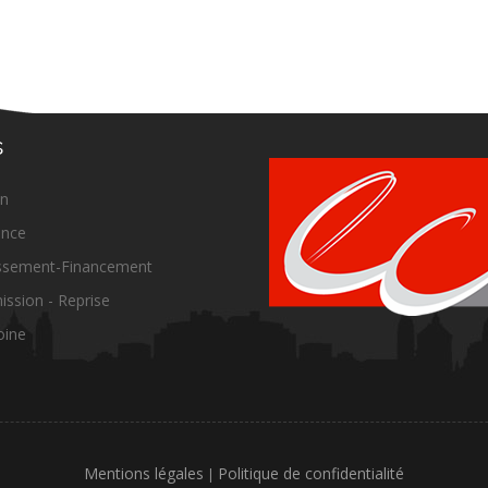
s
on
ance
issement-Financement
ission - Reprise
oine
Mentions légales
Politique de confidentialité
|