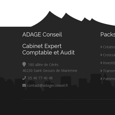
ADAGE Conseil
Pack
Cabinet Expert
Créati
Comptable et Audit
Croiss
Invest
180 allée de Cérès
40230 Saint Geours de Maremne
Transm
05 40 77 40 48
Patrim
contact@adageconseil.fr